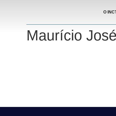
O INC
Maurício Jos