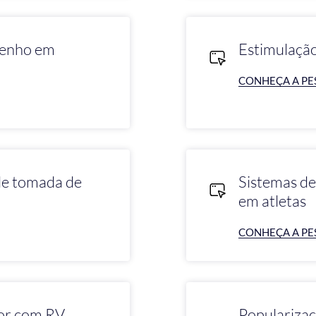
penho em
Estimulação
CONHEÇA A PE
de tomada de
Sistemas d
em atletas
CONHEÇA A PE
tor com RV
Popularizaç