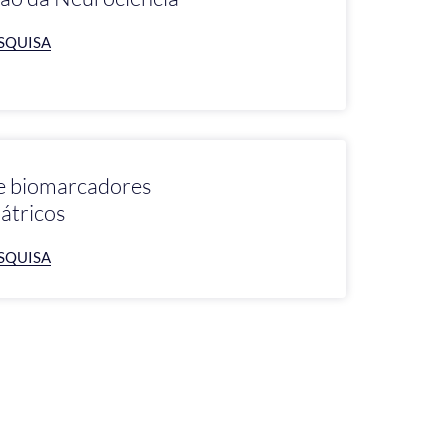
SQUISA
de biomarcadores
átricos
SQUISA