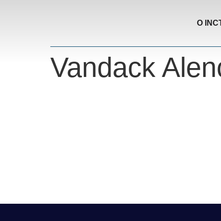
O INC
Vandack Alen