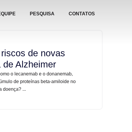
EQUIPE
PESQUISA
CONTATOS
 riscos de novas
a de Alzheimer
como o lecanemab e o donanemab,
cúmulo de proteínas beta-amiloide no
a doença? ...