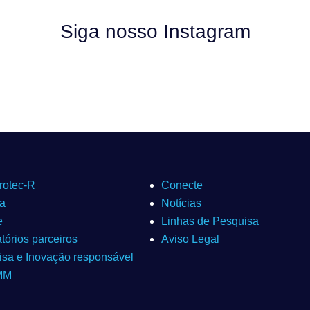
Siga nosso Instagram
rotec-R
Conecte
ia
Notícias
e
Linhas de Pesquisa
tórios parceiros
Aviso Legal
sa e Inovação responsável
MM