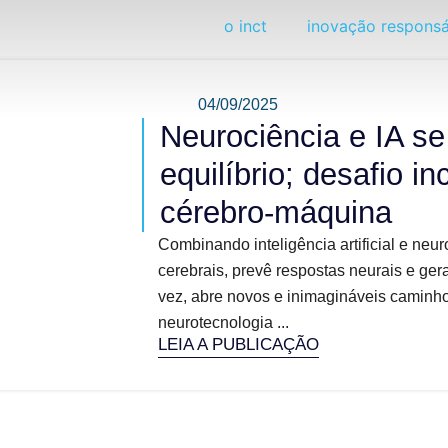
o inct
inovação responsá
04/09/2025
Neurociência e IA s
equilíbrio; desafio in
cérebro-máquina
Combinando inteligência artificial e neu
cerebrais, prevê respostas neurais e gera
vez, abre novos e inimagináveis caminh
neurotecnologia ...
LEIA A PUBLICAÇÃO