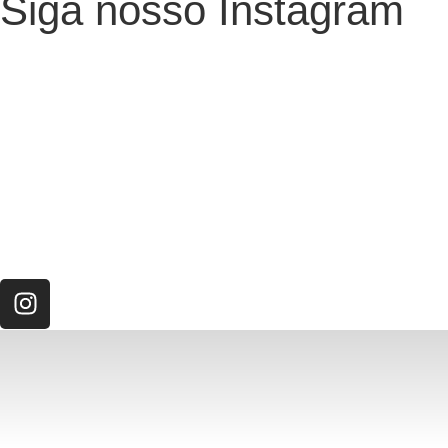
Siga nosso Instagram
O Neurotec-R
História
Equipe
Laboratórios parceiros
Pesquisa e Inovação responsável
O CTMM
Conecte
Notícias
Linhas de Pesquisa
Aviso Legal