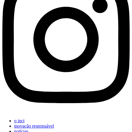
o inct
inovação responsável
notícias