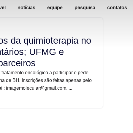
vel
notícias
equipe
pesquisa
contatos
os da quimioterapia no
ntários; UFMG e
parceiros
 tratamento oncológico a participar e pede
na de BH. Inscrições são feitas apenas pelo
l: imagemolecular@gmail.com. ...