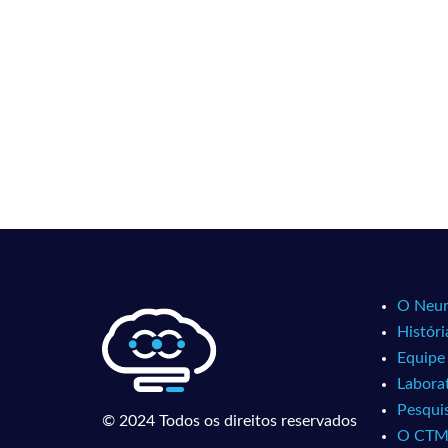
O Neur
Históri
Equipe
Laborat
Pesqui
© 2024 Todos os direitos reservados
O CT