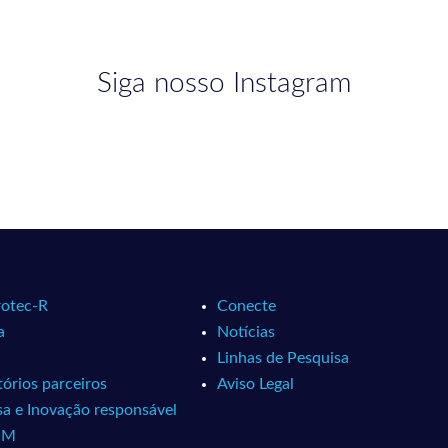
Siga nosso Instagram
otec-R
Conecte
a
Notícias
Linhas de Pesquisa
órios parceiros
Aviso Legal
sa e Inovação responsável
MM