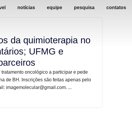
vel
notícias
equipe
pesquisa
contatos
os da quimioterapia no
ntários; UFMG e
parceiros
 tratamento oncológico a participar e pede
na de BH. Inscrições são feitas apenas pelo
l: imagemolecular@gmail.com. ...