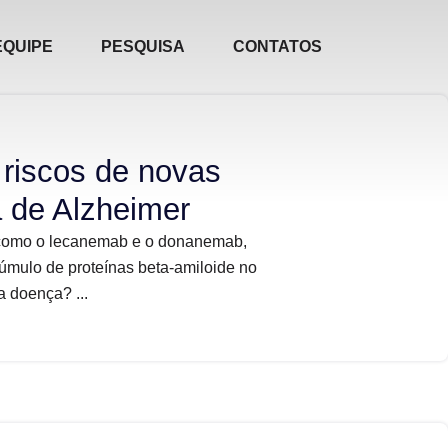
EQUIPE
PESQUISA
CONTATOS
 riscos de novas
a de Alzheimer
como o lecanemab e o donanemab,
cúmulo de proteínas beta-amiloide no
a doença? ...