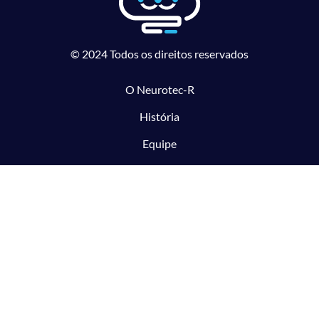
© 2024 Todos os direitos reservados
O Neurotec-R
História
Equipe
Laboratórios parceiros
Pesquisa e Inovação responsável
O CTMM
Conecte
Notícias
Linhas de Pesquisa