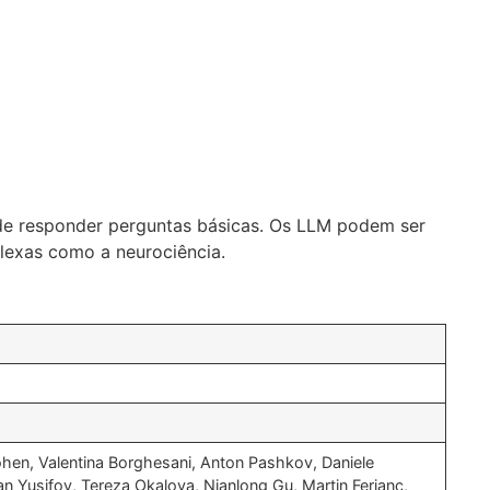
m de responder perguntas básicas. Os LLM podem ser
plexas como a neurociência.
Cohen, Valentina Borghesani, Anton Pashkov, Daniele
an Yusifov, Tereza Okalova, Nianlong Gu, Martin Ferianc,