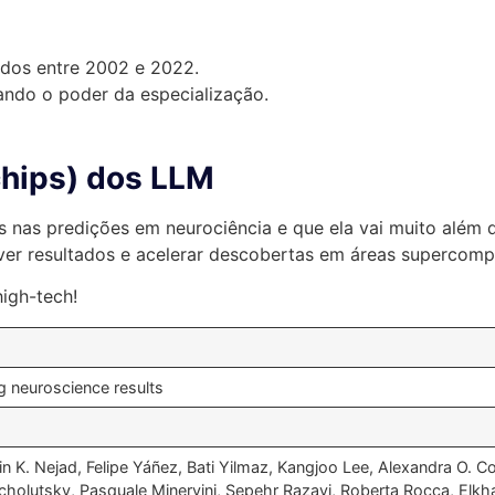
ados entre 2002 e 2022.
ando o poder da especialização.
chips) dos LLM
tas nas predições em neurociência e que ela vai muito alé
rever resultados e acelerar descobertas em áreas supercom
high-tech!
g neuroscience results
in K. Nejad, Felipe Yáñez, Bati Yilmaz, Kangjoo Lee, Alexandra O. 
ucholutsky, Pasquale Minervini, Sepehr Razavi, Roberta Rocca, Elkh