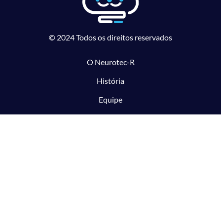
© 2024 Todos os direitos reservados
O Neurotec-R
História
Equipe
Laboratórios parceiros
Pesquisa e Inovação responsável
O CTMM
Conecte
Notícias
Linhas de Pesquisa