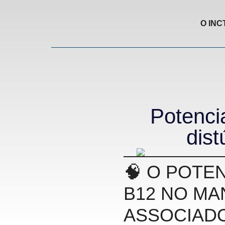
O INC
Potenci
dist
🧠 O POTE
B12 NO MA
ASSOCIADO