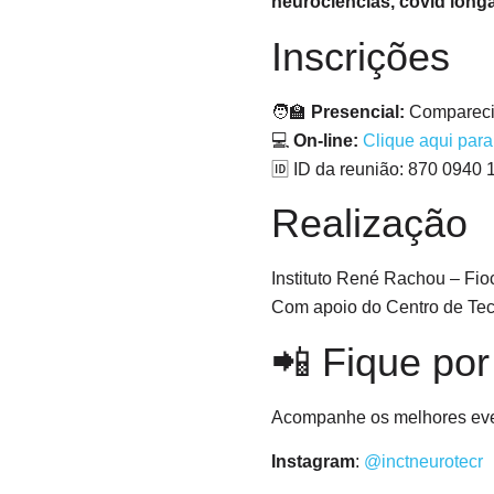
neurociências, covid long
Inscrições
🧑‍🏫
Presencial:
Comparecim
💻
On-line:
Clique aqui par
🆔 ID da reunião: 870 0940 
Realização
Instituto René Rachou – Fio
Com apoio do Centro de Tec
📲 Fique por
Acompanhe os melhores eve
Instagram
:
@inctneurotecr