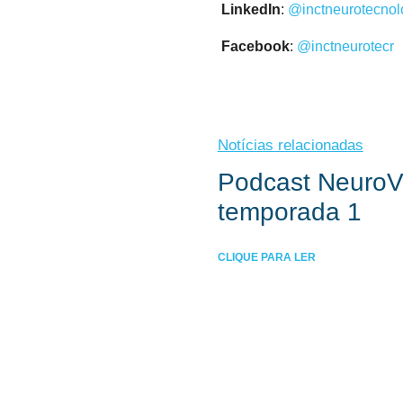
LinkedIn
:
@inctneurotecnol
Facebook
:
@
inctneurotecr
Notícias relacionadas
Podcast NeuroVi
temporada 1
CLIQUE PARA LER