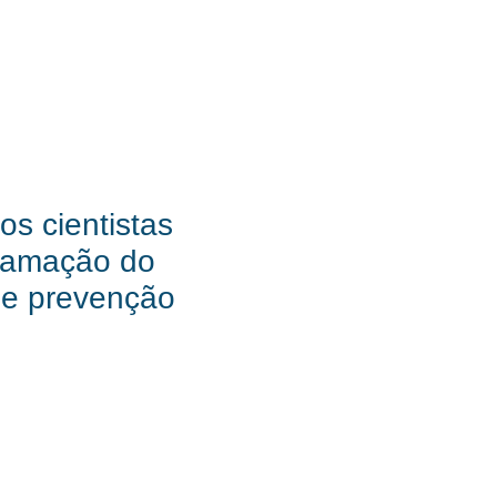
s cientistas
flamação do
 e prevenção