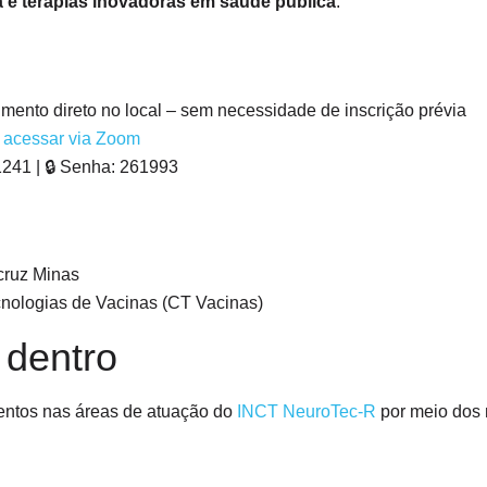
a e terapias inovadoras em saúde pública
.
ento direto no local – sem necessidade de inscrição prévia
a acessar via Zoom
1241 | 🔒 Senha: 261993
cruz Minas
nologias de Vacinas (CT Vacinas)
 dentro
ntos nas áreas de atuação do
INCT NeuroTec-R
por meio dos 