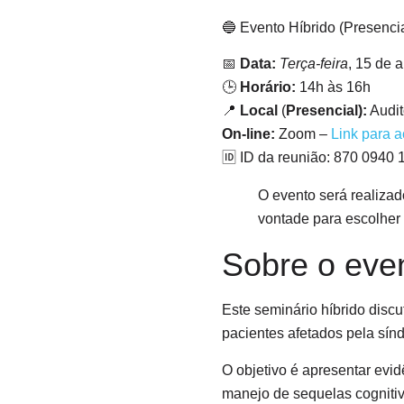
🔵 Evento Híbrido (Presencia
📅
Data:
Terça-feira
, 15 de a
🕒
Horário:
14h às 16h
📍
Local
(
Presencial):
Audit
On-line:
Zoom –
Link para 
🆔 ID da reunião: 870 0940 
O evento será realizad
vontade para escolher 
Sobre o eve
Este seminário híbrido discu
pacientes afetados pela sín
O objetivo é apresentar evid
manejo de sequelas cognitiv