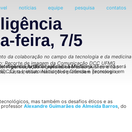
vel
notícias
equipe
pesquisa
contatos
ligência
-feira, 7/5
nto da colaboração no campo da tecnologia e da medicina
edito: Recorte de imagem da Comunicação DCC UFMG
Inteligência Artificial aplicada à Medicina
o professor
Alexandre Guimarães de Almeida Barros