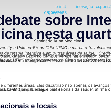
o inct
inovação responsá
05/05/2025
Eventos
bate sobre Inte
icina nesta quarta
niversity e Unimed-BH no ICEx UFMG e marca o fortalecime
es de terapia intensiva e em outras áreas de saúde - Cr
deral de Minas Gerais (UFMG) realizará um seminário sobre
ia artificial e ciência de dados.
a
ra beneficiar pacientes e profissionais da saúde”, afirma 
ina da UFMG, um dos organizadores.
cionais e locais