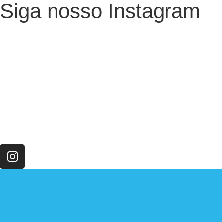
Siga nosso Instagram
O Neurotec-R
História
Equipe
Laboratórios parceiros
Pesquisa e Inovação responsável
O CTMM
Conecte
Notícias
Linhas de Pesquisa
Aviso Legal