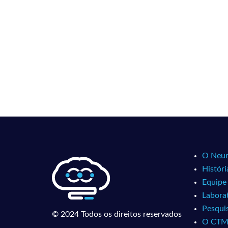
O Neur
Históri
Equipe
Laborat
Pesqui
© 2024 Todos os direitos reservados
O CT