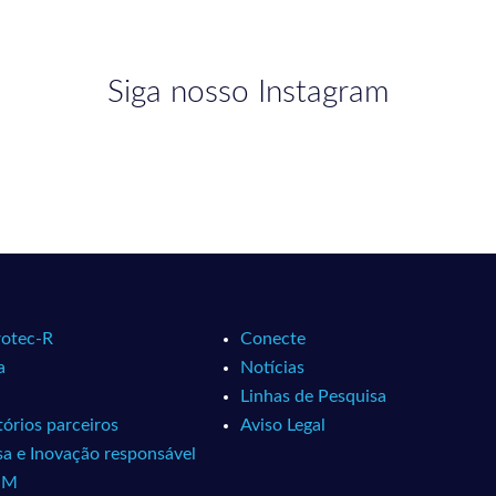
Siga nosso Instagram
otec-R
Conecte
a
Notícias
Linhas de Pesquisa
órios parceiros
Aviso Legal
sa e Inovação responsável
MM