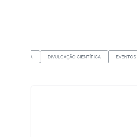
Leia a notícia
LIAÇÃO CLÍNICA
DIVULGAÇÃO CIENTÍFICA
EVENTOS