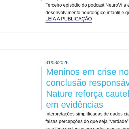
Terceiro episódio do podcast NeuroVila e
desenvolvimento neurológico infantil e q
LEIA A PUBLICAÇÃO
31/03/2026
Meninos em crise n
conclusão responsá
Nature reforça caute
em evidências
Interpretações simplificadas de dados cie
falsas percepções do que seja “verdade”
cujo foco exclusivo em dados masculino