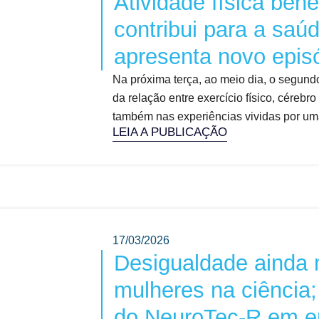
Atividade física bene
contribui para a saú
apresenta novo epis
Na próxima terça, ao meio dia, o segundo
da relação entre exercício físico, céreb
também nas experiências vividas por uma 
LEIA A PUBLICAÇÃO
17/03/2026
Desigualdade ainda 
mulheres na ciência;
do NeuroTec-R em en