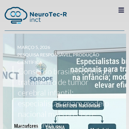
MARÇO 5, 2026
PESQUISA RESPONSÁVEL
,
PRODUÇÃO
CIENTÍFICA
Consenso brasileiro orienta
tratamento de tumor
cerebral infantil;
especialistas criam modelo
nacional mais preciso e
equitativo