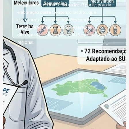
Pesquisador do INCT NeuroTec-R participou da
elaboração deste Consenso inédito, que
estruturou 72 recomendações com testes
moleculares hierarquizados e terapias
direcionadas, adaptadas ao SUS e à diversidade
regional.