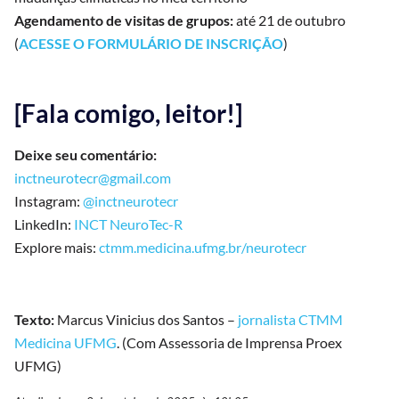
Agendamento de visitas de grupos:
até 21 de outubro
(
ACESSE O FORMULÁRIO DE INSCRIÇÃO
)
[Fala comigo, leitor!]
Deixe seu comentário:
inctneurotecr@gmail.com
Instagram:
@inctneurotecr
LinkedIn:
INCT NeuroTec-R
Explore mais:
ctmm.medicina.ufmg.br/neurotecr
Texto:
Marcus Vinicius dos Santos –
jornalista CTMM
Medicina UFMG
. (Com Assessoria de Imprensa Proex
UFMG)