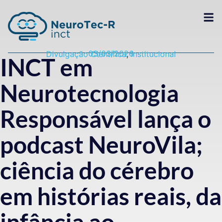
03/03/2026
Divulgação Científica
,
Institucional
INCT em
Neurotecnologia
Responsável lança o
podcast NeuroVila;
ciência do cérebro
em histórias reais, da
infância ao