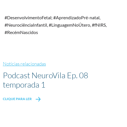
#DesenvolvimentoFetal; #AprendizadoPré-natal,
#NeurociênciaInfantil, #LinguagemNoÚtero, #fNIRS,
#RecémNascidos
Notícias relacionadas
Podcast NeuroVila Ep. 08
temporada 1
CLIQUE PARA LER