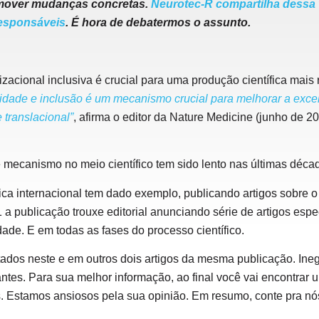
romover mudanças concretas.
Neurotec-R compartilha dessa 
esponsáveis
. É hora de debatermos o assunto.
acional inclusiva é crucial para uma produção científica mais 
idade e inclusão é um mecanismo crucial para melhorar a excelê
 translacional”
, afirma o editor da Nature Medicine (junho de 2
 mecanismo no meio científico tem sido lento nas últimas décad
ífica internacional tem dado exemplo, publicando artigos sobre 
 publicação trouxe editorial anunciando série de artigos espec
ade. E em todas as fases do processo científico.
ados neste e em outros dois artigos da mesma publicação. Ine
tes. Para sua melhor informação, ao final você vai encontrar 
os. Estamos ansiosos pela sua opinião. Em resumo, conte pra n