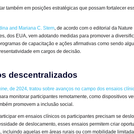
tar também em posições estratégicas que possam fortalecer essa
dina and Mariana C. Stern
, de acordo com o editorial da Nature
es, dos EUA, vem adotando medidas para promover a diversifi
programas de capacitação e ações afirmativas como sendo algu
presentatividade em cargos de decisão.
os descentralizados
cine
, de 2024, tratou sobre avanços no campo dos ensaios clíni
para monitorar participantes remotamente, como dispositivos ves
ambém promovem a inclusão social.
articipar em ensaios clínicos os participantes precisam se desl
essidade de deslocamento, esses ensaios permitem criar oport
, incluindo aquelas em áreas rurais ou com mobilidade limitad