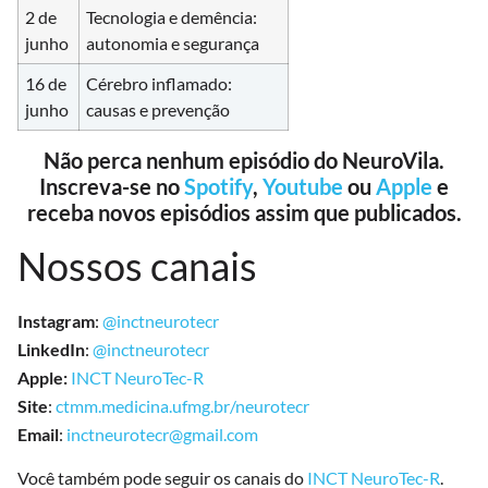
2 de
Tecnologia e demência:
junho
autonomia e segurança
16 de
Cérebro inflamado:
junho
causas e prevenção
Não perca nenhum episódio do NeuroVila.
Inscreva-se no
Spotif
y
,
Youtube
ou
Apple
e
receba novos episódios assim que publicados.
Nossos canais
Instagram
:
@inctneurotecr
LinkedIn
:
@inctneurotecr
Apple:
INCT NeuroTec-R
Site
:
ctmm.medicina.ufmg.br/neurotecr
Email
:
inctneurotecr@gmail.com
Você também pode seguir os canais do
INCT NeuroTec-R
.