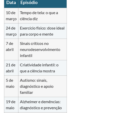
Data
Episódio
10 de
Tempo de tela: o que a
março
ciência diz
24 de
Exercício físico: dose ideal
março
para corpo e mente
7 de
Sinais críticos no
abril
neurodesenvolvimento
infantil
21 de
Criatividade infantil: o
abril
que a ciência mostra
5 de
Autismo: sinais,
maio
diagnóstico e apoio
familiar
19 de
Alzheimer e demências:
maio
diagnóstico e prevenção