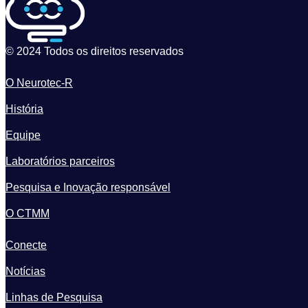
© 2024 Todos os direitos reservados
O Neurotec-R
História
Equipe
Laboratórios parceiros
Pesquisa e Inovação responsável
O CTMM
Conecte
Notícias
Linhas de Pesquisa