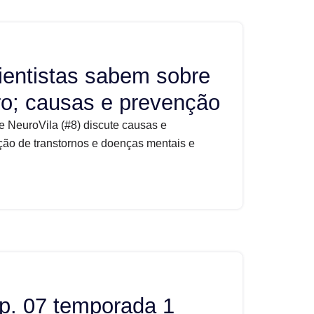
ientistas sabem sobre
ro; causas e prevenção
e NeuroVila (#8) discute causas e
ão de transtornos e doenças mentais e
p. 07 temporada 1