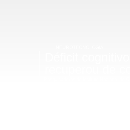
NEUROTECNOLOGIA
Déficit cogniti
recuperou de co
Pesquisadores do Instituto Nacional de 
(NeuroTec-R) descobriram que pessoas re
cognitivos. O estudo, publicado na revist
exames de imagem que revelaram dificuld
inflamações neurológicas. A pesquisa r
implicações cognitivas pós-covid, mesmo