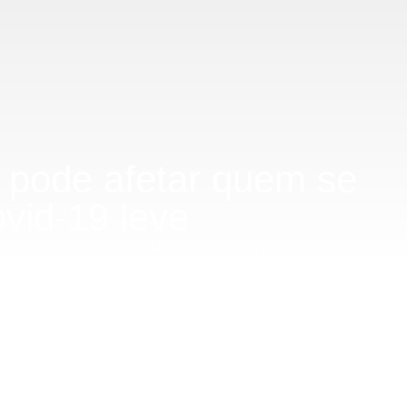
vo pode afetar quem se
vid-19 leve
Ciência e Tecnologia em Neurotecnologia Responsável
cuperadas de covid-19 leve podem apresentar déficits
a Molecular Psychiatry, envolveu testes neuropsicológicos e
ades visoespaciais em 25% dos participantes, associadas a
eforça a necessidade de acompanhamento contínuo das
 em casos considerados leves.