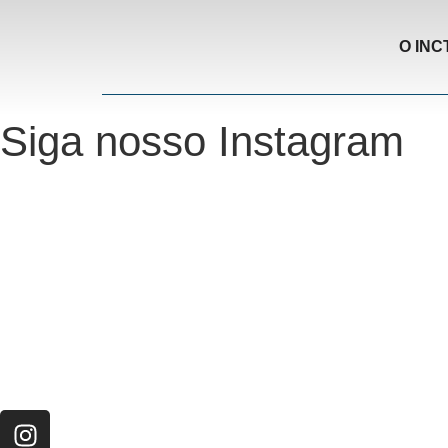
O INC
Siga nosso Instagram
O Neurotec-R
História
Equipe
Laboratórios parceiros
Pesquisa e Inovação responsável
O CTMM
Conecte
Notícias
Linhas de Pesquisa
Aviso Legal