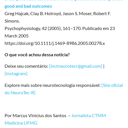
good and bad outcomes
Greg Hajcak, Clay B. Holroyd, Jason S. Moser, Robert F.
Simons.
Psychophysiology, 42 (2005), 161–170. Publicado em 23
March 2005
https://doi.org/10.1111/j.1469-8986.2005.00278.x
O que você achou dessa notícia?
Deixe seu comentário:
[inctneurotecr@gmail.com]
|
[Instagram]
Explore mais sobre neurotecnologia responsável:
[Site oficial
do NeuroTec-R]
Por Marcus Vinicius dos Santos –
Jornalista CTMM
Medicina UFMG