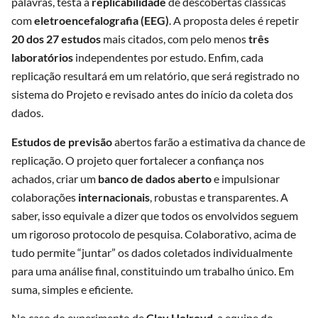
palavras, testa a
replicabilidade
de descobertas clássicas
com
eletroencefalografia (EEG)
. A proposta deles é repetir
20 dos 27 estudos
mais citados, com pelo menos
três
laboratórios
independentes por estudo. Enfim, cada
replicação resultará em um relatório, que será registrado no
sistema do Projeto e revisado antes do início da coleta dos
dados.
Estudos de previsão
abertos farão a estimativa da chance de
replicação. O projeto quer fortalecer a confiança nos
achados, criar um
banco de dados aberto
e impulsionar
colaborações
internacionais
, robustas e transparentes. A
saber, isso equivale a dizer que todos os envolvidos seguem
um rigoroso protocolo de pesquisa. Colaborativo, acima de
tudo permite “juntar” os dados coletados individualmente
para uma análise final, constituindo um trabalho único. Em
suma, simples e eficiente.
No caso do experimento de
Clay Holroyd
, a equipe do