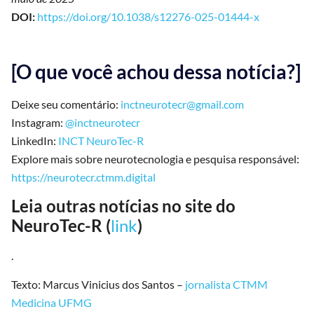
DOI:
https://doi.org/10.1038/s12276-025-01444-x
[O que você achou dessa notícia?]
Deixe seu comentário:
inctneurotecr@gmail.com
Instagram:
@inctneurotecr
LinkedIn:
INCT NeuroTec-R
Explore mais sobre neurotecnologia e pesquisa responsável:
https://neurotecr.ctmm.digital
Leia outras notícias no site do
NeuroTec-R (
link
)
.
Texto: Marcus Vinicius dos Santos –
jornalista CTMM
Medicina UFMG