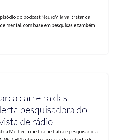
pisódio do podcast NeuroVila vai tratar da
 saúde mental, com base em pesquisas e também
rca carreira das
alerta pesquisadora do
ista de rádio
 da Mulher, a médica pediatra e pesquisadora
TMC 88,7 FM sobre sua precoce descoberta de