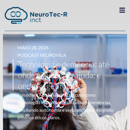
MAIO 28, 2026
PODCAST NEUROVILA
Tecnologia e demência: até
onde a inovação ajuda; e
onde exige limites
Episódio #7 do NeuroVila discute como
tecnologias impactam o cuidado em demências,
ampliando autonomia e segurança, mas exigindo
critérios éticos claros.