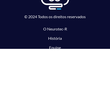
© 2024 Todos os direitos reservados
O Neurotec-R
História
Equipe
Laboratórios parceiros
Pesquisa e Inovação responsável
O CTMM
Conecte
Notícias
Linhas de Pesquisa