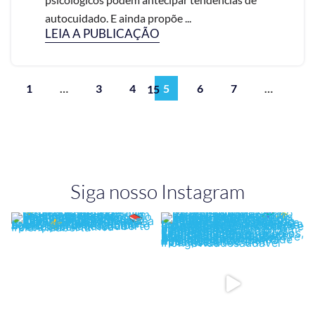
autocuidado. E ainda propõe ...
LEIA A PUBLICAÇÃO
1
…
3
4
5
6
7
…
15
Siga nosso Instagram