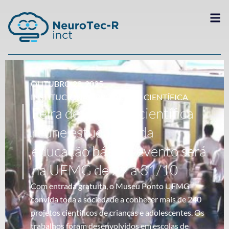
OUTUBRO 28, 2025
INSTITUCIONAL
,
PRODUÇÃO CIENTÍFICA
Feira de iniciação científica
reúne estudantes da
educação básica; evento será
na UFMG de 29 a 31/10
Com entrada gratuita, o Museu Ponto UFMG
convida toda a sociedade a conhecer mais de 240
projetos científicos de crianças e adolescentes. Os
trabalhos foram desenvolvidos em escolas de