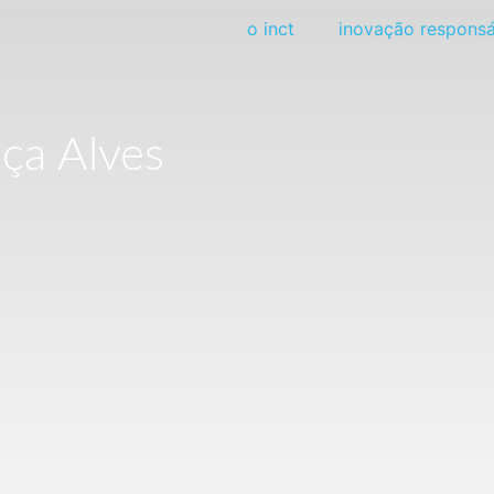
o inct
inovação responsá
ça Alves