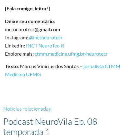
[Fala comigo, leitor!]
Deixe seu comentário:
inctneurotecr@gmail.com
Instagram:
@inctneurotecr
LinkedIn:
INCT NeuroTec-R
Explore mais:
ctmm.medicina.ufmg.br/neurotecr
Texto:
Marcus Vinicius dos Santos –
jornalista CTMM
Medicina UFMG
Notícias relacionadas
Podcast NeuroVila Ep. 08
temporada 1