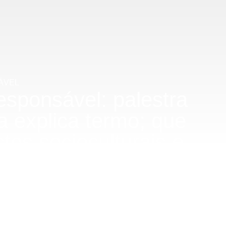
ÁVEL
sponsável: palestra
ta explica termo; que
tos socioculturais e
às 8h15, o coordenador do INCT Neurotecnologia Responsável
mo a pesquisa pode se aproximar da sociedade e agilizar o
com resultados mais sustentáveis