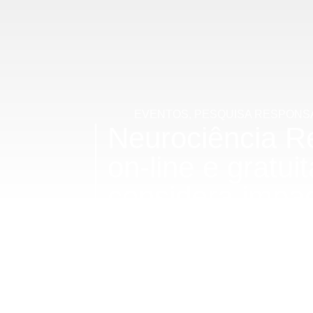
EVENTOS
,
PESQUISA RESPONS
Neurociência Re
on-line e gratui
considera impac
ambientais
Na próxima quinta-feira, 9 de outubro, 
vai falar ao vivo, pelo Youtube, sobre co
avanço da ciência de forma mais ética e 