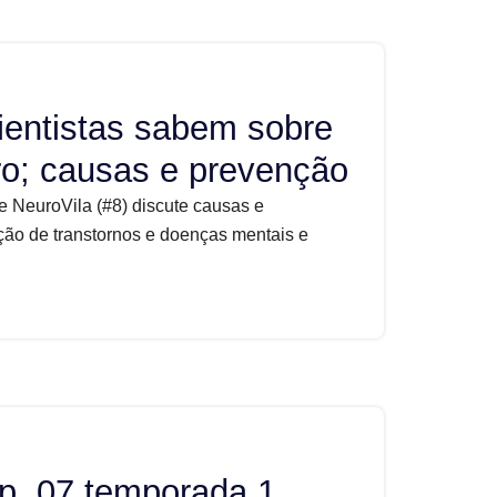
ientistas sabem sobre
ro; causas e prevenção
e NeuroVila (#8) discute causas e
ão de transtornos e doenças mentais e
p. 07 temporada 1