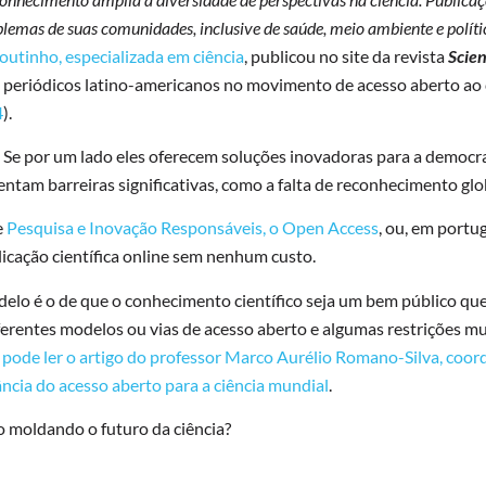
lemas de suas comunidades, inclusive de saúde, meio ambiente e políti
Moutinho, especializada em ciência
, publicou no site da revista
Scie
os periódicos latino-americanos no movimento de acesso aberto ao
4
).
. Se por um lado eles oferecem soluções inovadoras para a democ
rentam barreiras significativas, como a falta de reconhecimento glob
e
Pesquisa e Inovação Responsáveis, o Open Access
, ou, em portug
icação científica online sem nenhum custo.
elo é o de que o conhecimento científico seja um bem público que
ferentes modelos ou vias de acesso aberto e algumas restrições mu
ê pode ler o artigo do professor Marco Aurélio Romano-Silva, coo
ância do acesso aberto para a ciência mundial
.
 moldando o futuro da ciência?