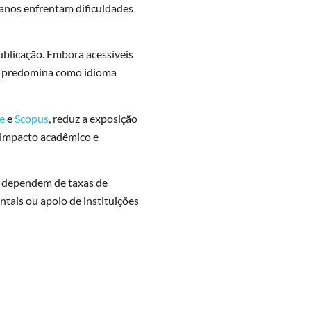
canos enfrentam dificuldades
ublicação. Embora acessíveis
lês predomina como idioma
e
e
Scopus
, reduz a exposição
u impacto acadêmico e
e dependem de taxas de
tais ou apoio de instituições