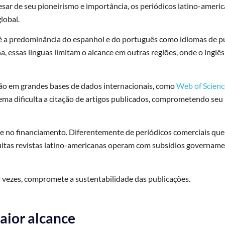
sar de seu pioneirismo e importância, os periódicos latino-ameri
lobal.
 é a predominância do espanhol e do português como idiomas de p
na, essas línguas limitam o alcance em outras regiões, onde o ing
ação em grandes bases de dados internacionais, como
Web of Scienc
lema dificulta a citação de artigos publicados, comprometendo se
ade no financiamento. Diferentemente de periódicos comerciais qu
uitas revistas latino-americanas operam com subsídios governamen
r vezes, compromete a sustentabilidade das publicações.
aior alcance