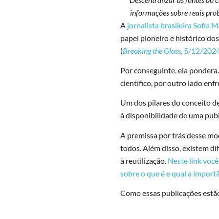
informações sobre reais prob
A
jornalista brasileira Sofia 
papel pioneiro e histórico d
(
Breaking the Glass
, 5/12/202
Por conseguinte, ela pondera
científico, por outro lado enf
Um dos pilares do conceito d
à disponibilidade de uma publ
A premissa por trás desse mod
todos. Além disso, existem di
à reutilização.
Neste link voc
sobre o que é e qual a import
Como essas publicações estão