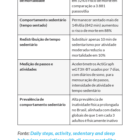
de mortalidade
em 52% o risco de morte em
comparação a 3.881
passos/dia
Comportamento sedentário
Permanecer sentado mais de
(tempo sentado)
14h/dia (842 min) aumentou
o risco de morte em 88%
Redistribuição de tempo
Substituir apenas 10 min de
sedentário
sedentarismo por atividade
moderada reduziu a
mortalidade em 10%
Medição de passos e
Acelerômetros ActiGraph
atividades
wGT3X-BT usados por 7 dias,
com diários de sono, para
mensuração de passos,
intensidade de atividade e
tempo sedentário
Prevalência de
Alta prevalência de
comportamento sedentário
inatividade física prolongada
no Brasil, alinhada com dados
globais de que 1 em cada 3
adultos é fisicamente inativo
Fonte:
Daily steps, activity, sedentary and sleep
behaviors associations with all-cause mortality: