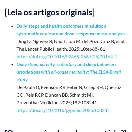
[
Leia os artigos originais
]
Daily steps and health outcomes in adults: a
systematic review and dose-response meta-analysis
Ding D, Nguyen B, Nau T, Luo M, del Pozo Cruz B, et al.
The Lancet Public Health. 2025;10:e668–81
https://doi.org/10.1016/S2468-2667(25)00164-1
Daily steps, activity, sedentary and sleep behaviors
associations with all-cause mortality: The ELSA-Brasil
study
De Paula D, Evenson KR, Feter N, Griep RH, Queiroz
CO, Reis RCP, Duncan BB, Schmidt MI.
Preventive Medicine. 2025;192:108241
https://doi.org/10.1016/j.ypmed.2025.108241