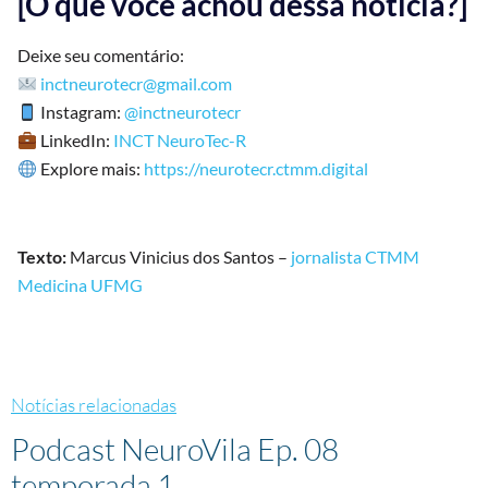
[O que você achou dessa notícia?]
Deixe seu comentário:
inctneurotecr@gmail.com
Instagram:
@inctneurotecr
LinkedIn:
INCT NeuroTec-R
Explore mais:
https://neurotecr.ctmm.digital
Texto:
Marcus Vinicius dos Santos –
jornalista CTMM
Medicina UFMG
Notícias relacionadas
Podcast NeuroVila Ep. 08
temporada 1