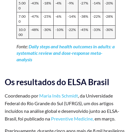
5.00
-43%
-18%
-4%
-9%
-27%
-14%
-20%
0
7.00
-47%
-25%
-6%
-14%
-38%
-22%
-28%
0
10.0
-48%
-30%
-10%
-22%
-45%
-33%
-30%
00
Fonte:
Daily steps and health outcomes in adults: a
systematic review and dose-response meta-
analysis
Os resultados do ELSA Brasil
Coordenado por
Maria Inês Schmidt
, da Universidade
Federal do Rio Grande do Sul (UFRGS), um dos artigos
incluídos na análise global e desenvolvido junto ao ELSA-
Brasil, foi publicado na
Preventive Medicine,
em março.
Precipuamente, durante cinco anos mais de 8 mil brasileiros