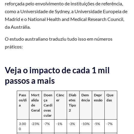
reforçada pelo envolvimento de instituições de referência,
como a Universidade de Sydney, a Universidade Europeia de
Madrid e o National Health and Medical Research Council,
da Austrália.
O estudo australiano traduziu tudo isso em números
práticos:
Veja o impacto de cada 1 mil
passos a mais
Pass
Mort
Doen
Cânc
Diab
Dem
Depr
Que
os/di
alida
ça
er
etes
ência
essão
das
a
de
Cardi
Tipo
Geral
ovas
2
cular
3.00
-23%
-7%
-1%
-3%
-10%
-5%
-7%
0