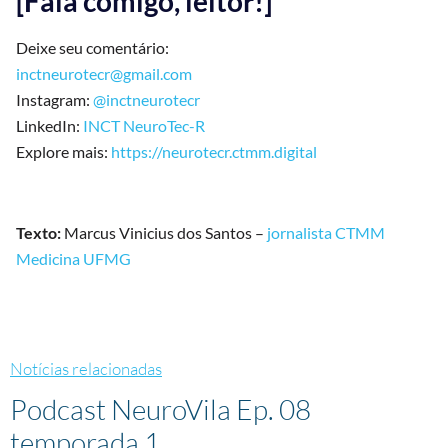
[Fala comigo, leitor!]
Deixe seu comentário:
inctneurotecr@gmail.com
Instagram:
@inctneurotecr
LinkedIn:
INCT NeuroTec-R
Explore mais:
https://neurotecr.ctmm.digital
Texto:
Marcus Vinicius dos Santos –
jornalista CTMM
Medicina UFMG
Notícias relacionadas
Podcast NeuroVila Ep. 08
temporada 1