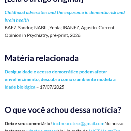
Childhood adversities and the exposome in dementia risk and
brain health
BAEZ, Sandra; NABIL, Yehia; IBANEZ, Agustin. Current
Opinion in Psychiatry, pré-print, 2026.
Matéria relacionada
Desigualdade e acesso democrático podem afetar
envelhecimento; descubra como o ambiente modela a
idade biológica
– 17/07/2025
O que você achou dessa notícia?
Deixe seu comentário!
inctneurotecr@gmail.com
No nosso
Instagram
@inctneurotecr
No LinkedIn do
INCT NeuroTec-