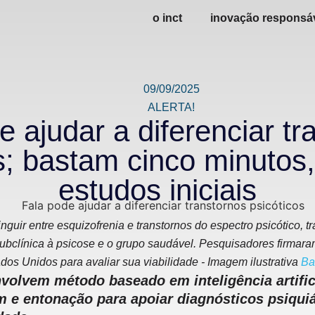
o inct
inovação responsá
09/09/2025
ALERTA!
e ajudar a diferenciar tr
os; bastam cinco minutos
estudos iniciais
inguir entre esquizofrenia e transtornos do espectro psicótico, t
subclínica à psicose e o grupo saudável. Pesquisadores firmara
ados Unidos para avaliar sua viabilidade - Imagem ilustrativa
Ba
olvem método baseado em inteligência artifici
 e entonação para apoiar diagnósticos psiqui