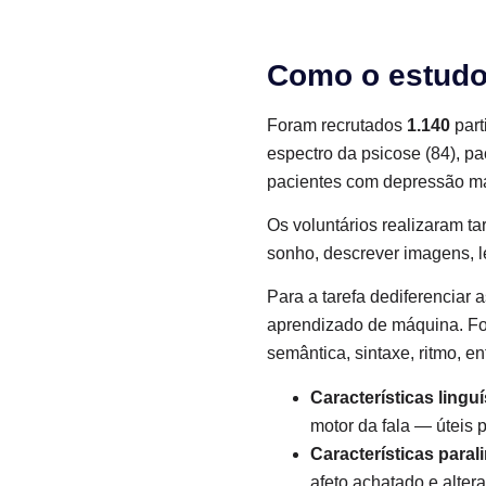
Como o estudo 
Foram recrutados
1.140
part
espectro da psicose (84), pa
pacientes com depressão mai
Os voluntários realizaram ta
sonho, descrever imagens, le
Para a tarefa dediferenciar
aprendizado de máquina. Fo
semântica, sintaxe, ritmo, en
Características linguí
motor da fala — úteis 
Características paral
afeto achatado e alter