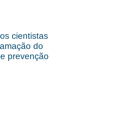
s cientistas
flamação do
 e prevenção