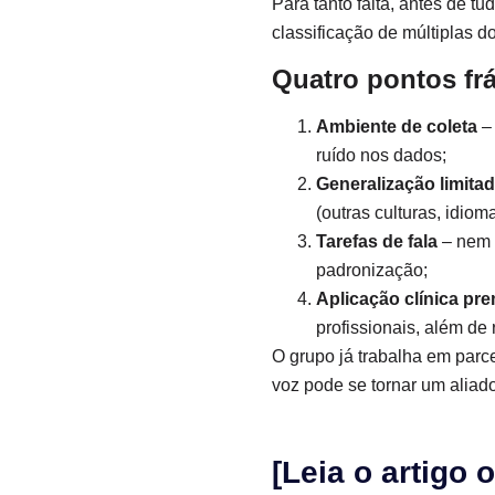
Para tanto falta, antes de t
classificação de múltiplas 
Quatro pontos frá
Ambiente de coleta
– 
ruído nos dados;
Generalização limita
(outras culturas, idiom
Tarefas de fala
– nem t
padronização;
Aplicação clínica pr
profissionais, além de
O grupo já trabalha em parce
voz pode se tornar um aliado
[Leia o artigo o