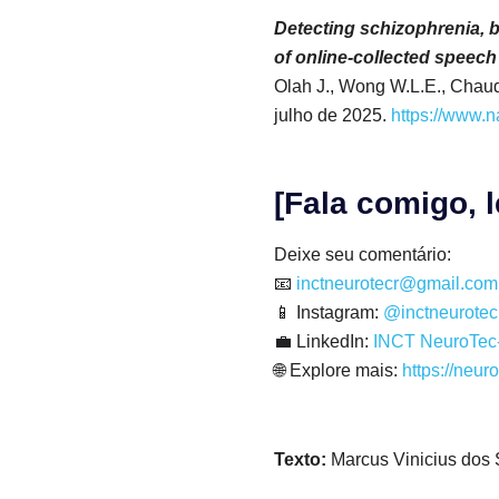
Detecting schizophrenia, b
of online-collected speech
Olah J., Wong W.L.E., Chaud
julho de 2025.
https://www.n
[Fala comigo, le
Deixe seu comentário:
📧
inctneurotecr@gmail.com
📱 Instagram:
@inctneurotec
💼 LinkedIn:
INCT NeuroTec
🌐 Explore mais:
https://neuro
Texto:
Marcus Vinicius dos