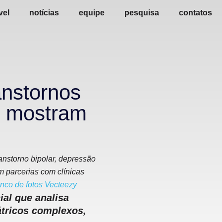
vel
notícias
equipe
pesquisa
contatos
anstornos
, mostram
ranstorno bipolar, depressão
m parcerias com clínicas
nco de fotos Vecteezy
al que analisa
átricos complexos,