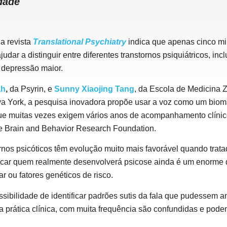
dade
a revista
Translational Psychiatry
indica que apenas cinco mi
udar a distinguir entre diferentes transtornos psiquiátricos, inc
e depressão maior.
ah
,
da Psyrin,
e
Sunny Xiaojing Tang
, da Escola de Medicina 
 York, a pesquisa inovadora propõe usar a voz como um biomar
que muitas vezes exigem vários anos de acompanhamento clínico
 e Brain and Behavior Research Foundation.
rnos psicóticos têm evolução muito mais favorável quando trata
ificar quem realmente desenvolverá psicose ainda é um enorme
r ou fatores genéticos de risco.
sibilidade de identificar padrões sutis da fala que pudessem a
a prática clínica, com muita frequência são confundidas e podem