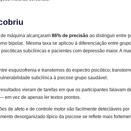
cobriu
 de máquina alcançaram
86% de precisão
ao distinguir entre
orno bipolar. Mesma taxa se aplicou à diferenciação entre gru
 psicóticas subclínicas e pacientes com depressão maior. A mar
entre esquizofrenia e transtornos do espectro psicótico; transtor
vulnerabilidade subclínica à psicose grupo saudável.
resultados vieram de tarefas em que os participantes falavam
 — em vez de apenas ler textos prontos.
es de afeto e de controle motor são facilmente detectáveis por 
mento desorganizado típico da psicose se reflete mais fortemen