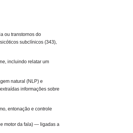
ia ou transtornos do
icóticos subclínicos (343),
ne, incluindo relatar um
agem natural (NLP) e
extraídas informações sobre
mo, entonação e controle
le motor da fala) — ligadas a