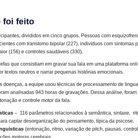
foi feito
icipantes, divididos em cinco grupos. Pessoas com esquizofren
cientes com transtorno bipolar (227), indivíduos com sintomas ps
or (156) e controles saudáveis (330).
refas que consistiam em gravar sua fala em uma plataforma onli
r textos neutros e narrar pequenas histórias emocionais.
 as doenças, a equipe usou técnicas de processamento de lingu
ram analisadas 943 horas de gravações. Dessa análise, foram 
tonação e controle motor da fala.
sticas
– 116 parâmetros relacionados à semântica, sintaxe, rit
para captar desorganização do pensamento, típica da psicose.
inguísticas
(entonação, ritmo, variação de pitch, pausas, contro
ações motoras cerebrais.