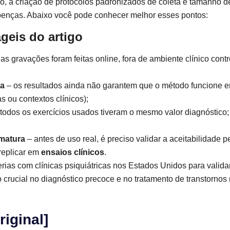
udo, a criação de protocolos padronizados de coleta e tamanho 
doenças. Abaixo você pode conhecer melhor esses pontos:
geis do artigo
as gravações foram feitas online, fora de ambiente clínico cont
da
– os resultados ainda não garantem que o método funcione e
as ou contextos clínicos);
odos os exercícios usados tiveram o mesmo valor diagnóstico; 
ematura
– antes de uso real, é preciso validar a aceitabilidade p
 replicar em
ensaios clínicos
.
rias com clínicas psiquiátricas nos Estados Unidos para valida
 crucial no diagnóstico precoce e no tratamento de transtornos
riginal]