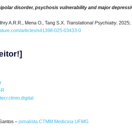
ipolar disorder, psychosis vulnerability and major depress
hry A.R.R., Mena O., Tang S.X.
Translational Psychiatry
. 2025;
ature.com/articles/s41398-025-03433-0
itor!]
r
-R
tecr.ctmm.digital
 Santos –
jornalista CTMM Medicina UFMG