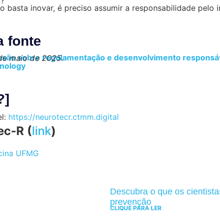
o?
.
a fonte
ussão sobre regulamentação e desenvolvimento responsáv
 de maio de 2025.
hnology
?]
el:
https://neurotecr.ctmm.digital
ec-R (
link
)
icina UFMG
Descubra o que os cientist
prevenção
CLIQUE PARA LER