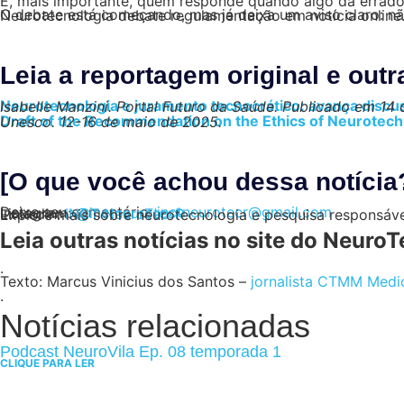
E, mais importante, quem responde quando algo dá errad
O debate está começando, mas já deixa um aviso claro: não basta inovar, é preciso assumir a responsabilidade pelo impacto dessa inovação. Você leu: INCT de Neurotecnologia debate regulamentação em notícia online
Leia a reportagem original e outr
Neurotecnologia e juramento tecnocrático: avança disc
Isabelle Manzini. Portal Futuro da Saúde. Publicado em 14
Draft of the Recommendation on the Ethics of Neurotec
Unesco. 12-16 de maio de 2025.
[O que você achou dessa notícia
Deixe seu comentário:
inctneurotecr@gmail.com
Instagram:
@inctneurotecr
LinkedIn:
INCT NeuroTec-R
Explore mais sobre neurotecnologia e pesquisa responsáv
Leia outras notícias no site do NeuroT
.
Texto: Marcus Vinicius dos Santos –
jornalista CTMM Med
.
Notícias relacionadas
Podcast NeuroVila Ep. 08 temporada 1
CLIQUE PARA LER