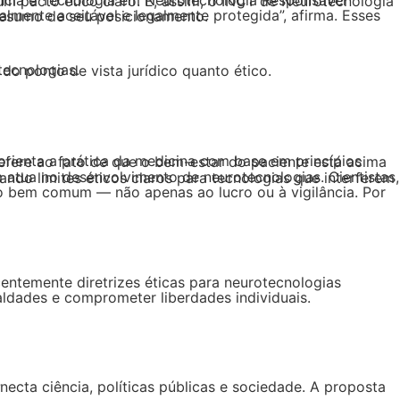
resumo de seu posicionamento.
tecnologias.
do ponto de vista jurídico quanto ético.
aldades e comprometer liberdades individuais.
?