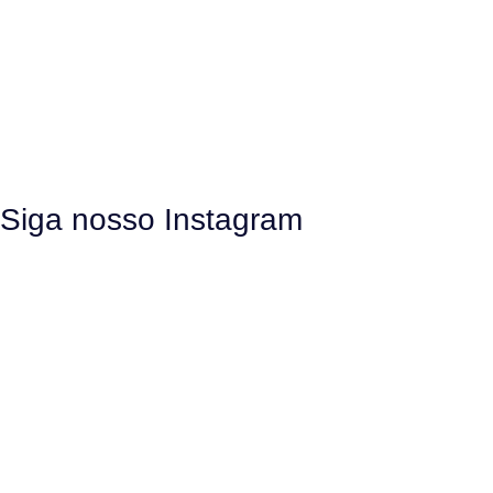
Siga nosso Instagram
O Neurotec-R
História
Equipe
Laboratórios parceiros
Pesquisa e Inovação responsável
O CTMM
Conecte
Notícias
Linhas de Pesquisa
Aviso Legal