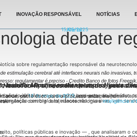
T
INOVAÇÃO RESPONSÁVEL
NOTÍCIAS
15/05/2025
Alerta!
nologia debate r
de estimulação cerebral até interfaces neurais não invasivas, t
resso: regulamentar é preciso - Credito Banco de fotos Freepi
m publicada no portal Futuro da Saúde, em
14 de maio de 2025
 emergentes e evidencia a urgência por firmar um pacto ético para o processo andar melhor.
onvergência com big data, nanotecnologia e
inteligência art
rebral.
urança.