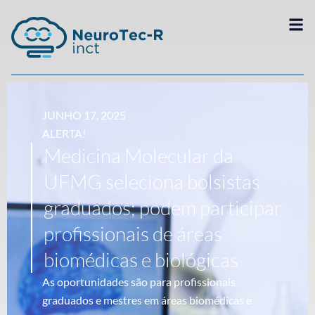
JUNHO 17, 2025
ALERTA!
Medicina Molecular da
UFMG seleciona bolsistas
graduados; podem participar
profissionais de áreas
biomédicas e biológicas
As oportunidades são para profissionais
graduados e mestres em áreas biomédicas e