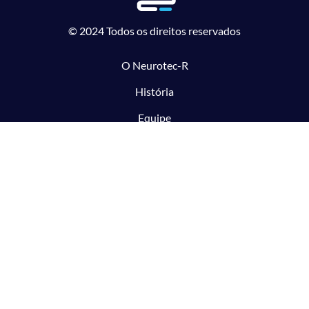
© 2024 Todos os direitos reservados
O Neurotec-R
História
Equipe
Laboratórios parceiros
Pesquisa e Inovação responsável
O CTMM
Conecte
Notícias
Linhas de Pesquisa
Aviso Legal