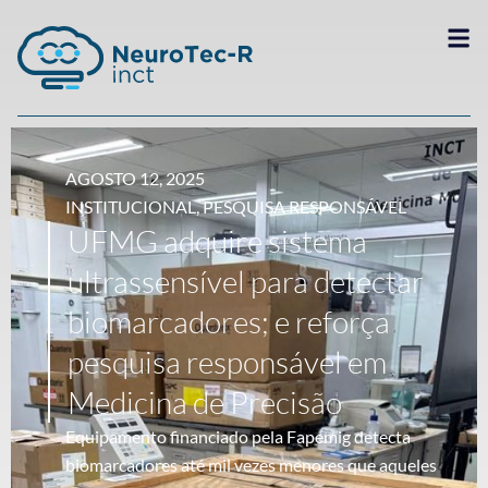
AGOSTO 12, 2025
INSTITUCIONAL
,
PESQUISA RESPONSÁVEL
UFMG adquire sistema
ultrassensível para detectar
biomarcadores; e reforça
pesquisa responsável em
Medicina de Precisão
Equipamento financiado pela Fapemig detecta
biomarcadores até mil vezes menores que aqueles