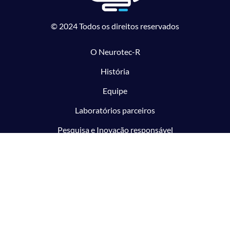
© 2024 Todos os direitos reservados
O Neurotec-R
História
Equipe
Laboratórios parceiros
Pesquisa e Inovação responsável
O CTMM
Conecte
Notícias
Linhas de Pesquisa
Aviso Legal