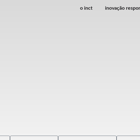
o inct
inovação respo