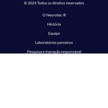
© 2024 Todos os direitos reservados
O Neurotec-R
História
Equipe
Laboratórios parceiros
Pesquisa e Inovação responsável
O CTMM
Conecte
Notícias
Linhas de Pesquisa
Aviso Legal