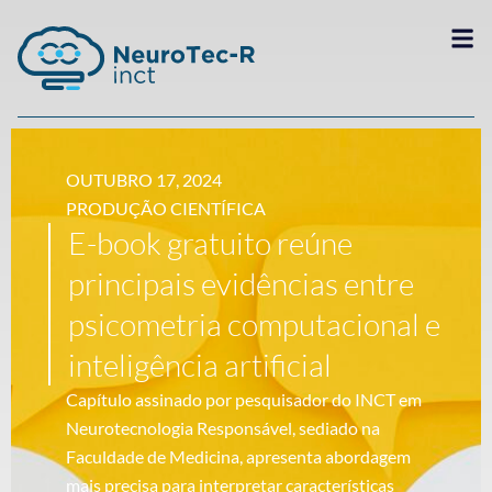
OUTUBRO 17, 2024
PRODUÇÃO CIENTÍFICA
E-book gratuito reúne
principais evidências entre
psicometria computacional e
inteligência artificial
Capítulo assinado por pesquisador do INCT em
Neurotecnologia Responsável, sediado na
Faculdade de Medicina, apresenta abordagem
mais precisa para interpretar características