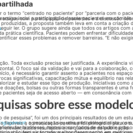
partilhada
eguir ler. O grupo sugere ainda que todos os artigos com 
s
.
zontal. O foco sai da validação e vai para a colaboração,
ício, é necessário garantir assento a pacientes nos espaços
ocas significativas, capacitação mútua e equilíbrio nas re
alorizar e estudar esse tipo de produção. Iniciativas como
 doações, bolsas ou outras formas transparentes é uma fo
quisas sobre esse model
 de pesquisa”, foi um dos principais resultados de um es
 Engagement
esse estudo, a estratégia de oferecer treinamentos, horários flexíveis e comunicação contínua foi primo
enciadas. A maioria relatou que se sentiu valorizada e ouvida, com impactos visíveis na relevância dos resultados e na qualidade da publicação.
o de downloads, engajamento em redes sociais e disseminação pública. Isso amplia o alcance da ciência e fortalece a confiança social em 