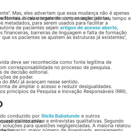
autoria de pacientes sejam
artigos de acesso aberto
 com corresponsabilidade no processo de pesquisa.
 de decisão editorial.
lações de poder.
 a do
BMJ
já avançam nesse sentido.
rma de ampliar o acesso e reduzir desigualdades.
o
tudo conduzido por
Stella Babatunde
rdial para o sucesso da iniciativa.
seus resultados.