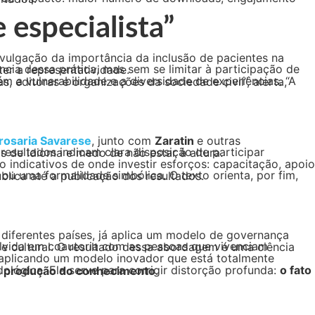
 especialista”
de poder e comprometer a representatividade.
rosaria Savarese
, junto com
Zaratin
stáculos como fadiga, insegurança, barreiras de idioma e medo de não estar à altura.
e do ciclo da pesquisa, desde a chamada pública até a publicação dos resultados.
lógica. Ela serve para corrigir distorção profunda:
 na produção do conhecimento
.