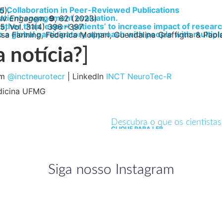
 Collaboration in Peer-Reviewed Publications
5).
atient engagement evaluation.
olv Engagem.
9
, 62 (2023)
her than ‘expert patients’ to increase impact of researc
5, Vol. 31(4) 396 –397
m a global participatory approach with people with multipl
ssa Fanning, Federica Molinari, Guendalina Graffigna & Paol
 notícia?
]
am
@inctneurotecr
| LinkedIn
INCT NeuroTec-R
edicina UFMG
Descubra o que os cientista
CLIQUE PARA LER
Siga nosso Instagram