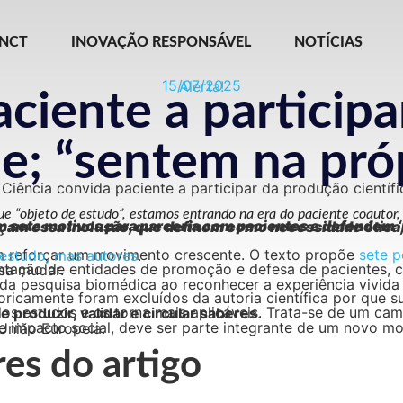
INCT
INOVAÇÃO RESPONSÁVEL
NOTÍCIAS
15/07/2025
Alerta!
aciente a particip
de; “sentem na pró
que “objeto de estudo”, estamos entrando na era do paciente coautor,
ica’ para aumentar impacto, confiança e inovação com pesquisas em saúde. Outros estudos reforçam essa inclusão, que definem 
m reforçar um movimento crescente. O texto propõe
nas objetos de estudo, mas autores
.
nde que a ciência precisa mudar.
al da pesquisa biomédica ao reconhecer a experiência vivi
 produzir, validar e circular saberes
.
sponsáveis (RRI), já adotados pela União Europeia.
es do artigo