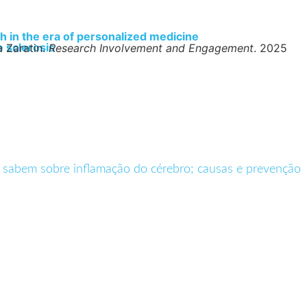
h in the era of personalized medicine
e sclerosis
a Zaratin.
Research Involvement and Engagement
. 2025
s sabem sobre inflamação do cérebro; causas e prevenção