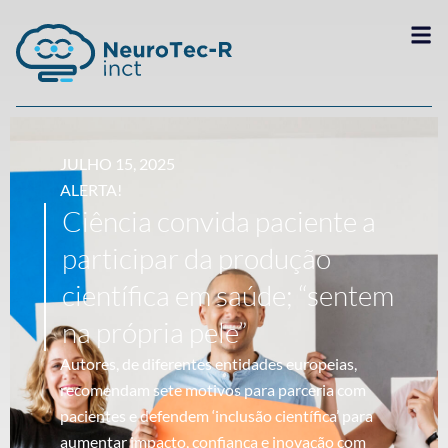
JULHO 15, 2025
ALERTA!
Ciência convida paciente a
participar da produção
científica em saúde; “sentem
na própria pele”
Autores, de diferentes entidades europeias,
recomendam sete motivos para parceria com
pacientes e defendem ‘inclusão científica’ para
aumentar impacto, confiança e inovação com