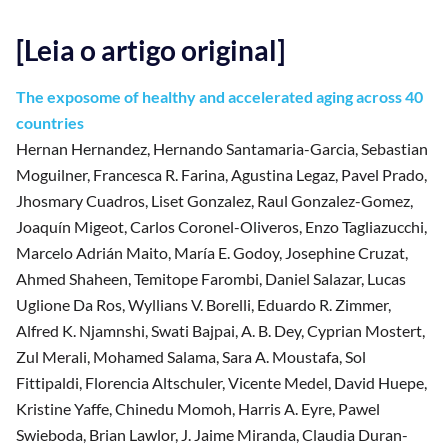
[Leia o artigo original]
The exposome of healthy and accelerated aging across 40
countries
Hernan Hernandez, Hernando Santamaria-Garcia, Sebastian
Moguilner, Francesca R. Farina, Agustina Legaz, Pavel Prado,
Jhosmary Cuadros, Liset Gonzalez, Raul Gonzalez-Gomez,
Joaquín Migeot, Carlos Coronel-Oliveros, Enzo Tagliazucchi,
Marcelo Adrián Maito, María E. Godoy, Josephine Cruzat,
Ahmed Shaheen, Temitope Farombi, Daniel Salazar, Lucas
Uglione Da Ros, Wyllians V. Borelli, Eduardo R. Zimmer,
Alfred K. Njamnshi, Swati Bajpai, A. B. Dey, Cyprian Mostert,
Zul Merali, Mohamed Salama, Sara A. Moustafa, Sol
Fittipaldi, Florencia Altschuler, Vicente Medel, David Huepe,
Kristine Yaffe, Chinedu Momoh, Harris A. Eyre, Pawel
Swieboda, Brian Lawlor, J. Jaime Miranda, Claudia Duran-